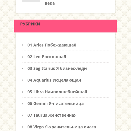
века
РУБРИКИ
01 Aries ПобеждающаЯ
02 Leo РоскошнаЯ
03 Sagittarius Я бизнес-леди
04 Aquarius ИсцеляющаЯ
05 Libra НаиволшебнейшаЯ
06 Gemini Я-писательница
07 Taurus ЖенственнаЯ
08 Virgo Я-хранительница очага