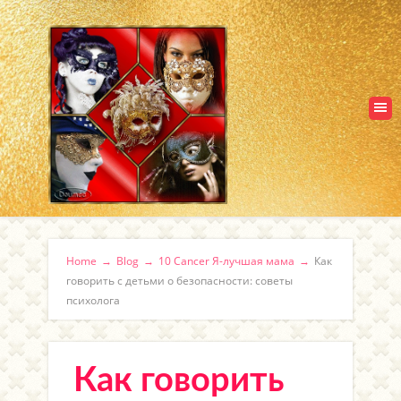
Home
→
Blog
→
10 Cancer Я-лучшая мама
→
Как
говорить с детьми о безопасности: советы
психолога
Как говорить