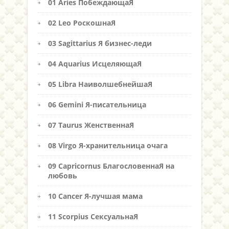
01 Aries ПобеждающаЯ
02 Leo РоскошнаЯ
03 Sagittarius Я бизнес-леди
04 Aquarius ИсцеляющаЯ
05 Libra НаиволшебнейшаЯ
06 Gemini Я-писательница
07 Taurus ЖенственнаЯ
08 Virgo Я-хранительница очага
09 Capricornus БлагословеннаЯ на
любовь
10 Cancer Я-лучшая мама
11 Scorpius СексуальнаЯ