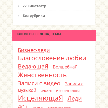
22 Кинотеатр
Без рубрики
КЛЮЧЕВЫЕ СЛОВА, ТЕМЫ
Бизнес-леди
Благословение любви
ВедающаЯ
ВолшебнаЯ
Женственность
Записи с видео
Записи с
музыкой
История вещей
История
ИсцеляющаЯ
Леди
40+
Леди 50+ мудрая зрелость