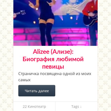
Alizee (Ализе):
Биография любимой
певицы
Страничка посвящена одной из моих
самых
Читать далее
22 Кинотеатр
Tags ↓