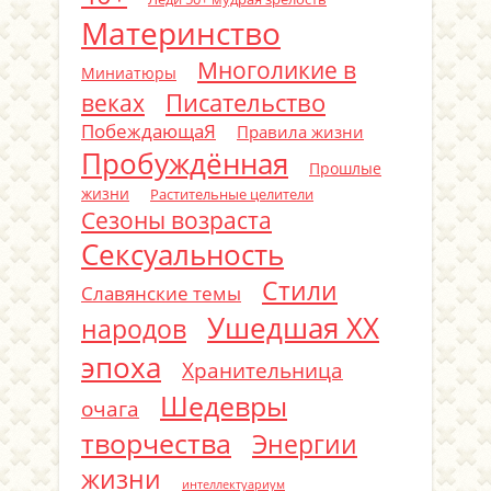
Материнство
Многоликие в
Миниатюры
Писательство
веках
ПобеждающаЯ
Правила жизни
Пробуждённая
Прошлые
жизни
Растительные целители
Сезоны возраста
Сексуальность
Стили
Славянские темы
Ушедшая ХХ
народов
эпоха
Хранительница
Шедевры
очага
творчества
Энергии
жизни
интеллектуариум