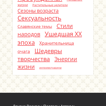
жизни
Растительные целители
Сезоны возраста
Сексуальность
Стили
Славянские темы
Ушедшая ХХ
народов
эпоха
Хранительница
Шедевры
очага
творчества
Энергии
жизни
интеллектуариум