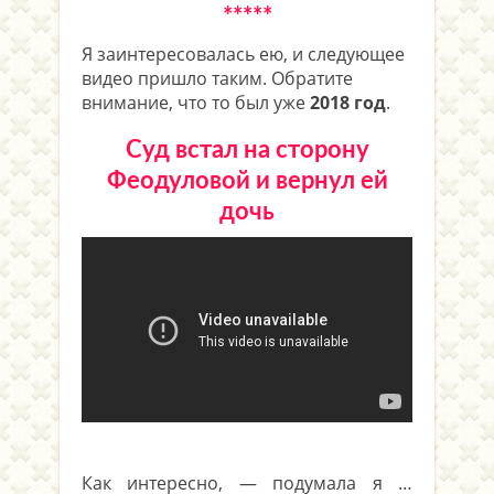
*****
Я заинтересовалась ею, и следующее
видео пришло таким. Обратите
внимание, что то был уже
2018 год
.
Суд встал на сторону
Феодуловой и вернул ей
дочь
.
*
Как интересно, — подумала я …