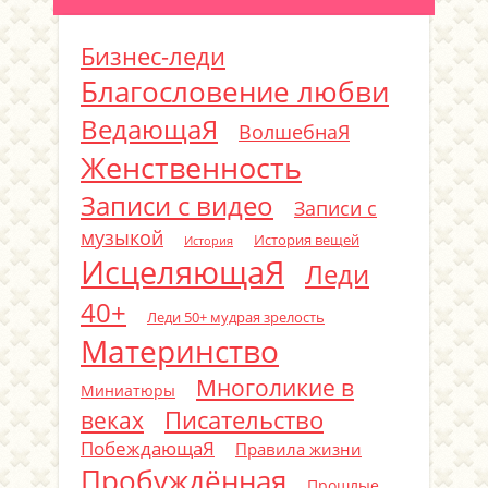
Бизнес-леди
Благословение любви
ВедающаЯ
ВолшебнаЯ
Женственность
Записи с видео
Записи с
музыкой
История вещей
История
ИсцеляющаЯ
Леди
40+
Леди 50+ мудрая зрелость
Материнство
Многоликие в
Миниатюры
Писательство
веках
ПобеждающаЯ
Правила жизни
Пробуждённая
Прошлые