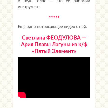
А ведь голос — это ее рабочий
инструмент.
*****
Еще одно потрясающее видео с ней:
Светлана ФЕОДУЛОВА —
Ария Плавы Лагуны из к/ф
«Пятый Элемент»
*