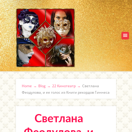
Home
→
Blog
→
22 Кинотеатр
→
Светлана
Феодулова, и ее голос из Книги рекордов Гиннеса
Светлана