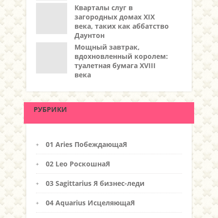
Кварталы слуг в
загородных домах XIX
века, таких как аббатство
Даунтон
Мощный завтрак,
вдохновленный королем:
туалетная бумага XVIII
века
РУБРИКИ
01 Aries ПобеждающаЯ
02 Leo РоскошнаЯ
03 Sagittarius Я бизнес-леди
04 Aquarius ИсцеляющаЯ