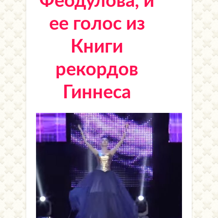
Феодулова, и
ее голос из
Книги
рекордов
Гиннеса