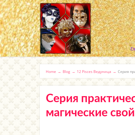
Г
Home
→
Blog
→
12 Pisces Ведуница
→
Серия пр
Серия практичес
магические свой