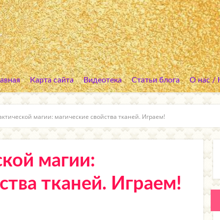
лавная
Карта сайта
Видеотека
Статьи блога
О нас /
актической магии: магические свойства тканей. Играем!
кой магии:
ства тканей. Играем!