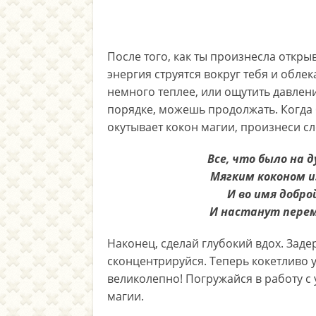
После того, как ты произнесла откры
энергия струятся вокруг тебя и обле
немного теплее, или ощутить давлени
порядке, можешь продолжать. Когда 
окутывает кокон магии, произнеси с
Все, что было на 
Мягким коконом и
И во имя добро
И настанут перем
Наконец, сделай глубокий вдох. Зад
сконцентрируйся. Теперь кокетливо 
великолепно! Погружайся в работу с
магии.