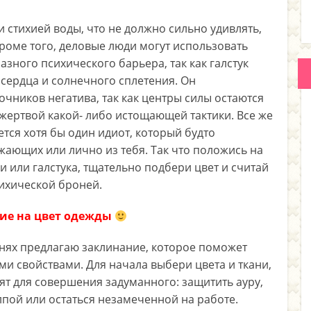
 стихией воды, что не должно сильно удивлять,
. Кроме того, деловые люди могут использовать
азного психического барьера, так как галстук
сердца и солнечного сплетения. Он
чников негатива, так как центры силы остаются
 жертвой какой- либо истощающей тактики. Все же
ется хотя бы один идиот, который будто
жающих или лично из тебя. Так что положись на
 или галстука, тщательно подбери цвет и считай
сихической броней.
ие на цвет одежды
анях предлагаю заклинание, которое поможет
 свойствами. Для начала выбери цвета и ткани,
т для совершения задуманного: защитить ауру,
лпой или остаться незамеченной на работе.