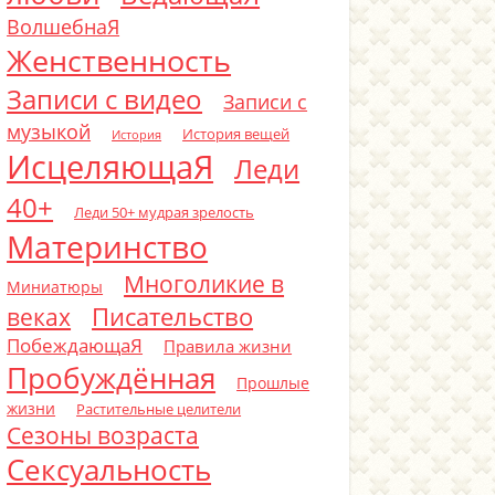
ВолшебнаЯ
Женственность
Записи с видео
Записи с
музыкой
История вещей
История
ИсцеляющаЯ
Леди
40+
Леди 50+ мудрая зрелость
Материнство
Многоликие в
Миниатюры
Писательство
веках
ПобеждающаЯ
Правила жизни
Пробуждённая
Прошлые
жизни
Растительные целители
Сезоны возраста
Сексуальность