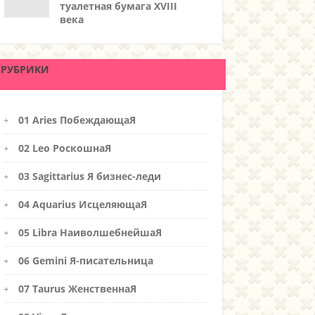
туалетная бумага XVIII
века
РУБРИКИ
01 Aries ПобеждающаЯ
02 Leo РоскошнаЯ
03 Sagittarius Я бизнес-леди
04 Aquarius ИсцеляющаЯ
05 Libra НаиволшебнейшаЯ
06 Gemini Я-писательница
07 Taurus ЖенственнаЯ