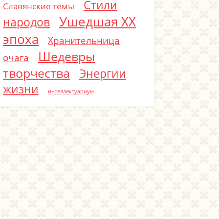
Стили
Славянские темы
Ушедшая ХХ
народов
эпоха
Хранительница
Шедевры
очага
творчества
Энергии
жизни
интеллектуариум