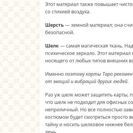
Этот материал также повышает чисто
со стихией воздуха.
Шерсть
— земной материал; она сч
безопасной.
Шелк
— самая магическая ткань. На
психическое зеркало. Этот материал
носящего от любых типов внешних во
Именно
поэтому карты Таро рекоме
от эмоций и вибраций других людей
.
Раз уж шелк может защитить карты, пр
что шелк не подходит для офисных со
неприличный. Но все полностью завис
костюмом будет смотреться просто 
тайну и носить шелковое нижнее бел
день.