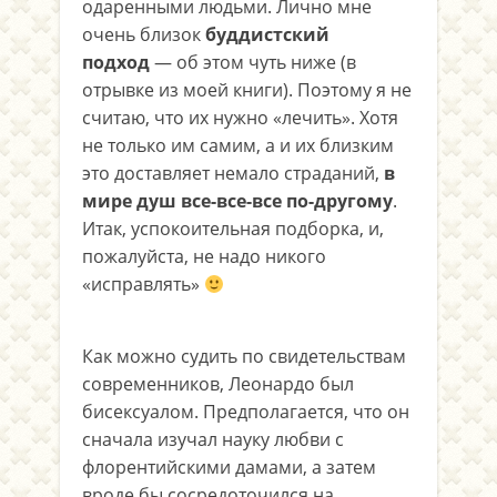
одаренными людьми. Лично мне
очень близок
буддистский
подход
— об этом чуть ниже (в
отрывке из моей книги). Поэтому я не
считаю, что их нужно «лечить». Хотя
не только им самим, а и их близким
это доставляет немало страданий,
в
мире душ все-все-все по-другому
.
Итак, успокоительная подборка, и,
пожалуйста, не надо никого
«исправлять»
Как можно судить по свидетельствам
современников, Леонардо был
бисексуалом. Предполагается, что он
сначала изучал науку любви с
флорентийскими дамами, а затем
вроде бы сосредоточился на