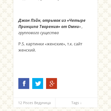
Джон Пэйн, отрывок из «Четыре
Принципа Творения» от Омни
» ,
группового существа
P.S. картинки «женские», т.к. сайт
женский.
12 Pisces Ведуница
Tags ↓