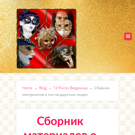
Home
→
Blog
→
12 Pisces Ведуница
→
Сборник
материалов о нестандартных людях
Сборник