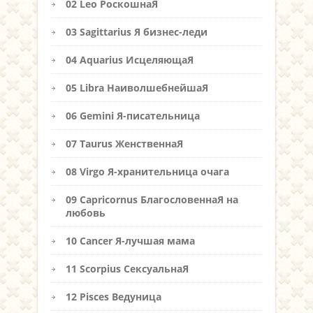
02 Leo РоскошнаЯ
03 Sagittarius Я бизнес-леди
04 Aquarius ИсцеляющаЯ
05 Libra НаиволшебнейшаЯ
06 Gemini Я-писательница
07 Taurus ЖенственнаЯ
08 Virgo Я-хранительница очага
09 Capricornus БлагословеннаЯ на
любовь
10 Cancer Я-лучшая мама
11 Scorpius СексуальнаЯ
12 Pisces Ведуница