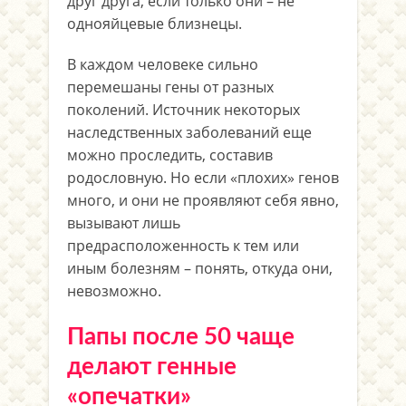
друг друга, если только они – не
однояйцевые близнецы.
В каждом человеке сильно
перемешаны гены от разных
поколений. Источник некоторых
наследственных заболеваний еще
можно проследить, составив
родословную. Но если «плохих» генов
много, и они не проявляют себя явно,
вызывают лишь
предрасположенность к тем или
иным болезням – понять, откуда они,
невозможно.
Папы после 50 чаще
делают генные
«опечатки»