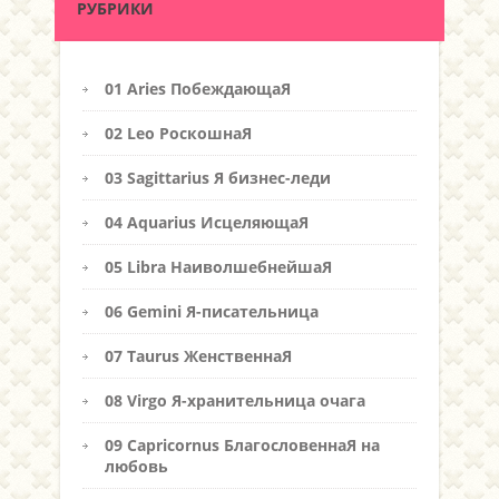
РУБРИКИ
01 Aries ПобеждающаЯ
02 Leo РоскошнаЯ
03 Sagittarius Я бизнес-леди
04 Aquarius ИсцеляющаЯ
05 Libra НаиволшебнейшаЯ
06 Gemini Я-писательница
07 Taurus ЖенственнаЯ
08 Virgo Я-хранительница очага
09 Capricornus БлагословеннаЯ на
любовь