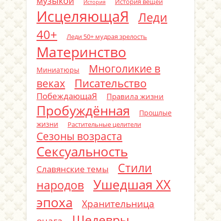
музыкой
История вещей
История
ИсцеляющаЯ
Леди
40+
Леди 50+ мудрая зрелость
Материнство
Многоликие в
Миниатюры
Писательство
веках
ПобеждающаЯ
Правила жизни
Пробуждённая
Прошлые
жизни
Растительные целители
Сезоны возраста
Сексуальность
Стили
Славянские темы
Ушедшая ХХ
народов
эпоха
Хранительница
Шедевры