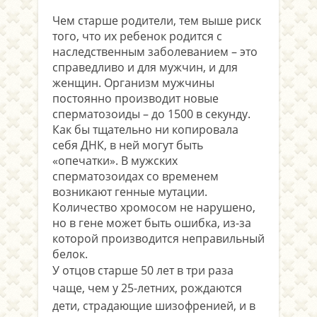
Чем старше родители, тем выше риск
того, что их ребенок родится с
наследственным заболеванием – это
справедливо и для мужчин, и для
женщин. Организм мужчины
постоянно производит новые
сперматозоиды – до 1500 в секунду.
Как бы тщательно ни копировала
себя ДНК, в ней могут быть
«опечатки». В мужских
сперматозоидах со временем
возникают генные мутации.
Количество хромосом не нарушено,
но в гене может быть ошибка, из-за
которой производится неправильный
белок.
У отцов старше 50 лет в три раза
чаще, чем у 25-летних, рождаются
дети, страдающие шизофренией, и в