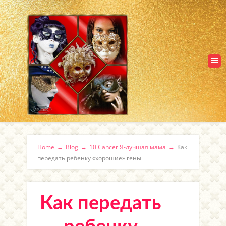
Home
→
Blog
→
10 Cancer Я-лучшая мама
→
Как
передать ребенку «хорошие» гены
Как передать