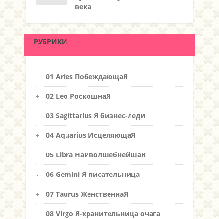
века
РУБРИКИ
01 Aries ПобеждающаЯ
02 Leo РоскошнаЯ
03 Sagittarius Я бизнес-леди
04 Aquarius ИсцеляющаЯ
05 Libra НаиволшебнейшаЯ
06 Gemini Я-писательница
07 Taurus ЖенственнаЯ
08 Virgo Я-хранительница очага