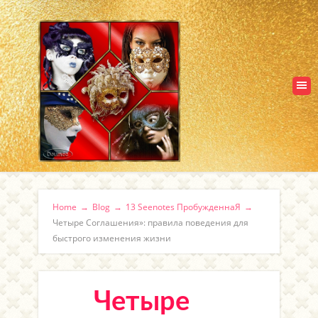
Home
→
Blog
→
13 Seenotes ПробужденнаЯ
→
Четыре Соглашения»: правила поведения для
быстрого изменения жизни
Четыре