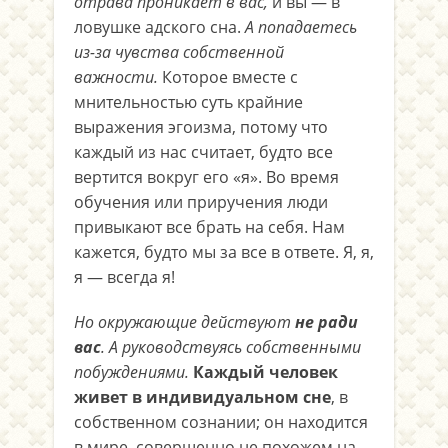
отрава проникает в вас,
и вы — в
ловушке адского сна.
А попадаетесь
из-за чувства собственной
важности.
Которое вместе с
мнительностью суть крайние
выражения эгоизма, потому что
каждый из нас считает, будто все
вертится вокруг его «я». Во время
обучения или приручения люди
привыкают все брать на себя. Нам
кажется, будто мы за все в ответе. Я, я,
я — всегда я!
Но окружающие действуют
не ради
вас
.
А руководствуясь собственными
побуждениями.
Каждый человек
живет в индивидуальном сне
, в
собственном сознании; он находится
в мире, совершенно не похожем на