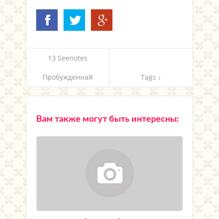
13 Seenotes
ПробужденнаЯ
Tags ↓
Вам также могут быть интересны: