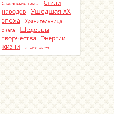
Стили
Славянские темы
Ушедшая ХХ
народов
эпоха
Хранительница
Шедевры
очага
творчества
Энергии
жизни
интеллектуариум