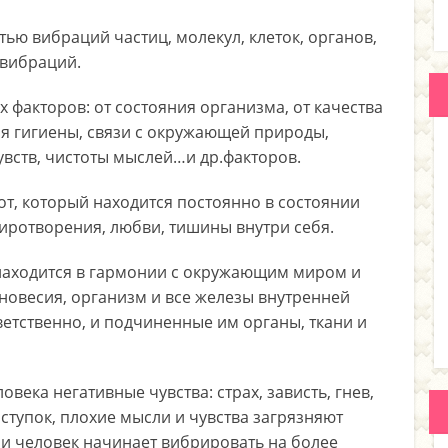
ью вибраций частиц, молекул, клеток, органов,
 вибраций.
х факторов: от состояния организма, от качества
я гигиены, связи с окружающей природы,
чувств, чистоты мыслей…и др.факторов.
от, который находится постоянно в состоянии
миротворения, любви, тишины внутри себя.
н находится в гармонии с окружающим миром и
вновесия, организм и все железы внутренней
ветственно, и подчиненные им органы, ткани и
века негативные чувства: страх, зависть, гнев,
тупок, плохие мысли и чувства загрязняют
 и человек начинает вибрировать на более