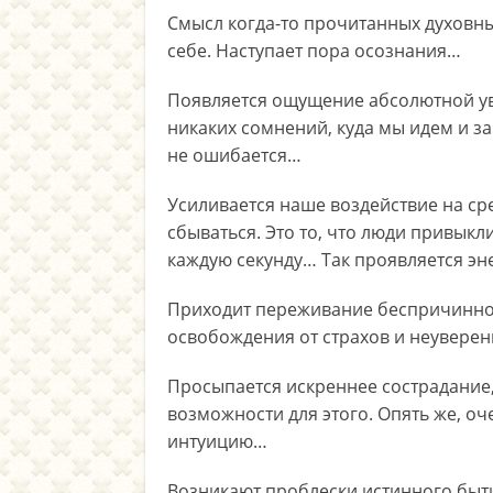
Смысл когда-то прочитанных духовны
себе. Наступает пора осознания…
Появляется ощущение абсолютной ув
никаких сомнений, куда мы идем и за
не ошибается…
Усиливается наше воздействие на сре
сбываться. Это то, что люди привык
каждую секунду… Так проявляется э
Приходит переживание беспричинной
освобождения от страхов и неуверен
Просыпается искреннее сострадание
возможности для этого. Опять же, о
интуицию…
Возникают проблески истинного быти