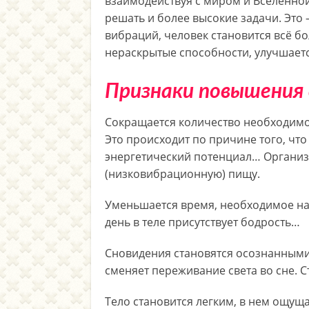
взаимодействуя с миром и Вселенно
решать и более высокие задачи. Это
вибраций, человек становится всё б
нераскрытые способности, улучшаетс
Признаки повышения 
Сокращается количество необходимой
Это происходит по причине того, чт
энергетический потенциал… Организ
(низковибрационную) пищу.
Уменьшается время, необходимое на 
день в теле присутствует бодрость…
Сновидения становятся осознанными,
сменяет переживание света во сне. 
Тело становится легким, в нем ощуща