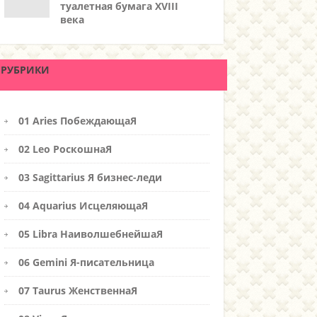
туалетная бумага XVIII
века
РУБРИКИ
01 Aries ПобеждающаЯ
02 Leo РоскошнаЯ
03 Sagittarius Я бизнес-леди
04 Aquarius ИсцеляющаЯ
05 Libra НаиволшебнейшаЯ
06 Gemini Я-писательница
07 Taurus ЖенственнаЯ