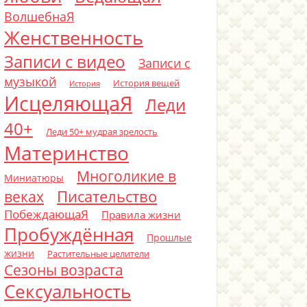
ВолшебнаЯ
Женственность
Записи с видео
Записи с
музыкой
История вещей
История
ИсцеляющаЯ
Леди
40+
Леди 50+ мудрая зрелость
Материнство
Многоликие в
Миниатюры
Писательство
веках
ПобеждающаЯ
Правила жизни
Пробуждённая
Прошлые
жизни
Растительные целители
Сезоны возраста
Сексуальность