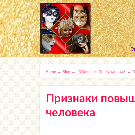
Г
Home
→
Blog
→
13 Seenotes ПробужденнаЯ
→
П
Признаки повыш
человека