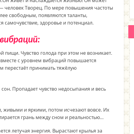
й.Он живёт и наслаждается жизнью! Он может
 — человек Творец. По мере повышения частоты
олее свободным, появляются таланты,
я самочувствие, здоровье и потенциал.
вибраций:
 пищи. Чувство голода при этом не возникает.
о вместе с уровнем вибраций повышается
м перестаёт принимать тяжёлую
сон. Пропадает чувство недосыпания и весь
 живыми и яркими, потом исчезают вовсе. Их
Стирается грань между сном и реальностью…
ется летучая энергия. Вырастают крылья за