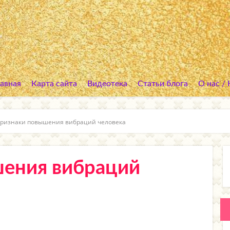
лавная
Карта сайта
Видеотека
Статьи блога
О нас /
ризнаки повышения вибраций человека
ения вибраций