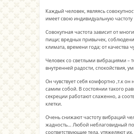
Каждый человек, являясь совокупност
имеет свою индивидуальную частоту
Совокупная частота зависит от многи
пищи; вредных привычек, соблюдени
климата, времени года; от качества 
Человек со светлыми вибрациями – т
внутренней радости, спокойствия, у
Он чувствует себя комфортно ,т.к о
самим собой. В состоянии такого ра
секреции работают слаженно, а соот
клетки.
Очень снижают частоту вибраций чело
жадность… Любой неблаговидный пос
соответствующие тела, утяжеляют их,