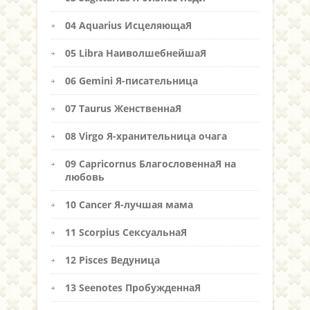
04 Aquarius ИсцеляющаЯ
05 Libra НаиволшебнейшаЯ
06 Gemini Я-писательница
07 Taurus ЖенственнаЯ
08 Virgo Я-хранительница очага
09 Capricornus БлагословеннаЯ на
любовь
10 Cancer Я-лучшая мама
11 Scorpius СексуальнаЯ
12 Pisces Ведуница
13 Seenotes ПробужденнаЯ