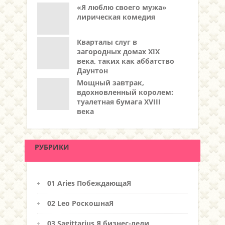
«Я люблю своего мужа»
лирическая комедия
Кварталы слуг в
загородных домах XIX
века, таких как аббатство
Даунтон
Мощный завтрак,
вдохновленный королем:
туалетная бумага XVIII
века
РУБРИКИ
01 Aries ПобеждающаЯ
02 Leo РоскошнаЯ
03 Sagittarius Я бизнес-леди