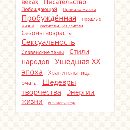
Писательство
веках
ПобеждающаЯ
Правила жизни
Пробуждённая
Прошлые
жизни
Растительные целители
Сезоны возраста
Сексуальность
Стили
Славянские темы
Ушедшая ХХ
народов
эпоха
Хранительница
Шедевры
очага
творчества
Энергии
жизни
интеллектуариум