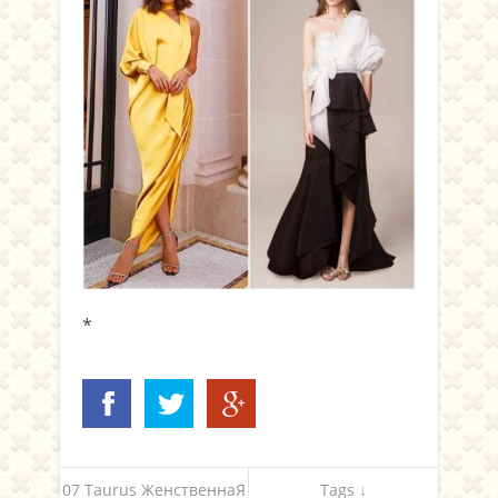
*
07 Taurus ЖенственнаЯ
Tags ↓