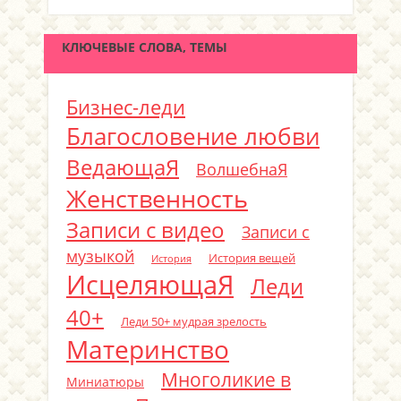
КЛЮЧЕВЫЕ СЛОВА, ТЕМЫ
Бизнес-леди
Благословение любви
ВедающаЯ
ВолшебнаЯ
Женственность
Записи с видео
Записи с
музыкой
История вещей
История
ИсцеляющаЯ
Леди
40+
Леди 50+ мудрая зрелость
Материнство
Многоликие в
Миниатюры