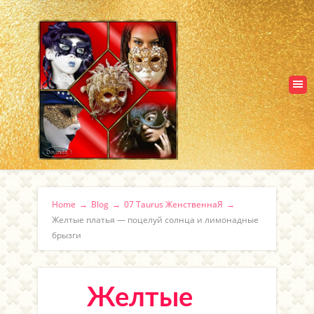
Home
→
Blog
→
07 Taurus ЖенственнаЯ
→
Желтые платья — поцелуй солнца и лимонадные
брызги
Желтые