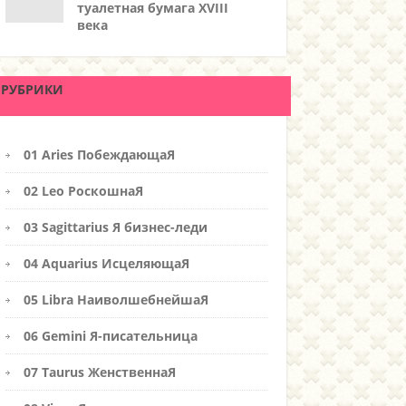
туалетная бумага XVIII
века
РУБРИКИ
01 Aries ПобеждающаЯ
02 Leo РоскошнаЯ
03 Sagittarius Я бизнес-леди
04 Aquarius ИсцеляющаЯ
05 Libra НаиволшебнейшаЯ
06 Gemini Я-писательница
07 Taurus ЖенственнаЯ