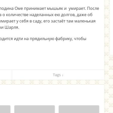
осподина Оме принимает мышьяк и умирает. После
 о количестве наделанных ею долгов, даже об
ирает у себя в саду, его застаёт там маленькая
ри Шарля.
ходится идти на прядильную фабрику, чтобы
Tags ↓