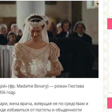
ари́» (фр. Madame Bovary) — роман Гюстава
56 году.
ри, жена врача, живущая не по средствам и
де избавиться от пустоты и обыденности