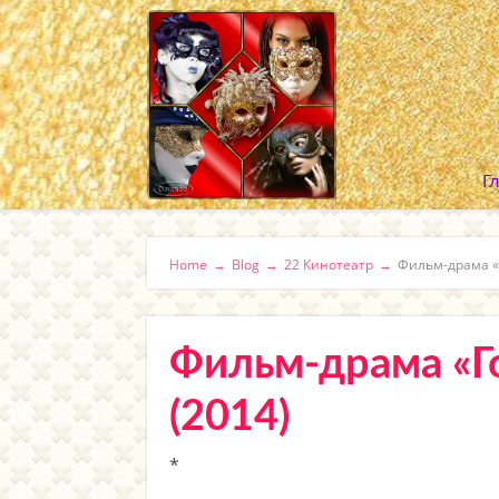
Г
Home
→
Blog
→
22 Кинотеатр
→
Фильм-драма «
Фильм-драма «Г
(2014)
*