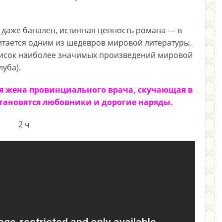
 даже банален, истинная ценность романа — в
итается одним из шедевров мировой литературы.
писок наиболее значимых произведений мировой
уба).
я жена провинциального врача, скучающая в
становятся любовники и дорогие наряды.
2 ч