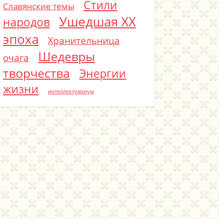
Стили
Славянские темы
Ушедшая ХХ
народов
эпоха
Хранительница
Шедевры
очага
творчества
Энергии
жизни
интеллектуариум