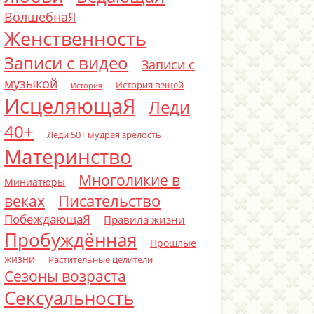
ВолшебнаЯ
Женственность
Записи с видео
Записи с
музыкой
История вещей
История
ИсцеляющаЯ
Леди
40+
Леди 50+ мудрая зрелость
Материнство
Многоликие в
Миниатюры
Писательство
веках
ПобеждающаЯ
Правила жизни
Пробуждённая
Прошлые
жизни
Растительные целители
Сезоны возраста
Сексуальность