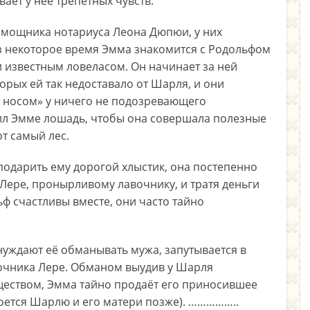
ает у неё трепетных чувств.
помощника нотариуса Леона Дюпюи, у них
з некоторое время Эмма знакомится с Родольфом
 известным ловеласом. Он начинает за ней
торых ей так недоставало от Шарля, и они
д носом» у ничего не подозревающего
ил Эмме лошадь, чтобы она совершала полезные
т самый лес.
подарить ему дорогой хлыстик, она постепенно
 Лере, пронырливому лавочнику, и тратя деньги
ф счастливы вместе, они часто тайно
ждают её обманывать мужа, запутывается в
очника Лере. Обманом выудив у Шарля
еством, Эмма тайно продаёт его приносившее
оется Шарлю и его матери позже). ……………..