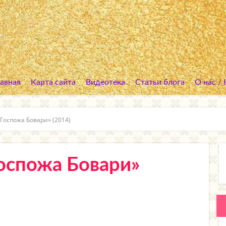
лавная
Карта сайта
Видеотека
Статьи блога
О нас /
Госпожа Бовари» (2014)
оспожа Бовари»