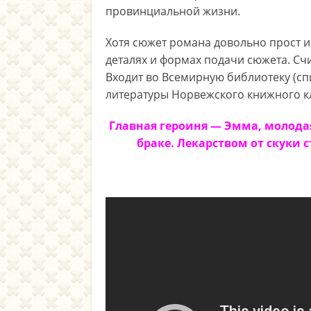
провинциальной жизни.
Хотя сюжет романа довольно прост и
деталях и формах подачи сюжета. Сч
Входит во Всемирную библиотеку (с
литературы Норвежского книжного кл
Главная героиня — Эмма, молода
браке. Лекарством от скуки 