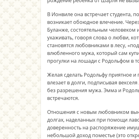
рождение ребёнка от Шарля не вызыв
В Ионвиле она встречает студента, 
возникает обоюдное влечение. Чере
Буланже, состоятельным человеком и
ухаживать, говоря слова о любви, ко
становятся любовниками в лесу, «по
влюбленного мужа, который сам куп
прогулки на лошади с Родольфом в то
Желая сделать Родольфу приятное и 
влезает в долги, подписывая векселя
без разрешения мужа. Эмма и Родоль
встречаются.
Отношения с новым любовником выну
долгах, наделанных при помощи лав
доверенность на распоряжение имущ
небольшой доход поместье (это откр