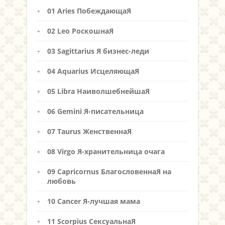
01 Aries ПобеждающаЯ
02 Leo РоскошнаЯ
03 Sagittarius Я бизнес-леди
04 Aquarius ИсцеляющаЯ
05 Libra НаиволшебнейшаЯ
06 Gemini Я-писательница
07 Taurus ЖенственнаЯ
08 Virgo Я-хранительница очага
09 Capricornus БлагословеннаЯ на
любовь
10 Cancer Я-лучшая мама
11 Scorpius СексуальнаЯ