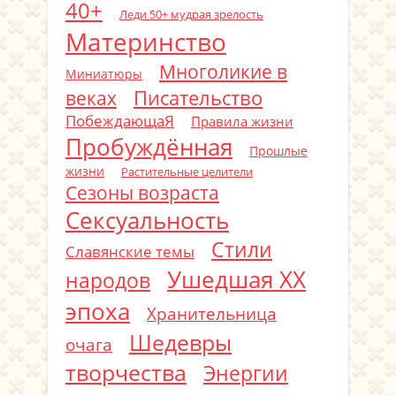
40+
Леди 50+ мудрая зрелость
Материнство
Многоликие в
Миниатюры
Писательство
веках
ПобеждающаЯ
Правила жизни
Пробуждённая
Прошлые
жизни
Растительные целители
Сезоны возраста
Сексуальность
Стили
Славянские темы
Ушедшая ХХ
народов
эпоха
Хранительница
Шедевры
очага
творчества
Энергии