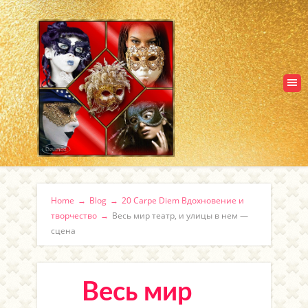
Home
→
Blog
→
20 Carpe Diem Вдохновение и
творчество
→
Весь мир театр, и улицы в нем —
сцена
Весь мир