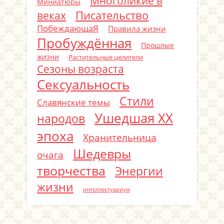
Многоликие в
Миниатюры
Писательство
веках
ПобеждающаЯ
Правила жизни
Пробуждённая
Прошлые
жизни
Растительные целители
Сезоны возраста
Сексуальность
Стили
Славянские темы
Ушедшая ХХ
народов
эпоха
Хранительница
Шедевры
очага
творчества
Энергии
жизни
интеллектуариум