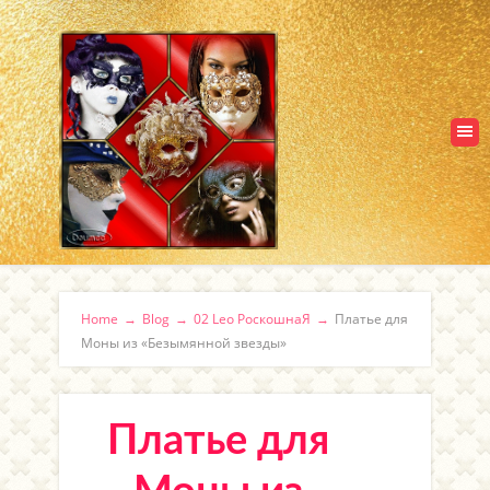
Home
→
Blog
→
02 Leo РоскошнаЯ
→
Платье для
Моны из «Безымянной звезды»
Платье для