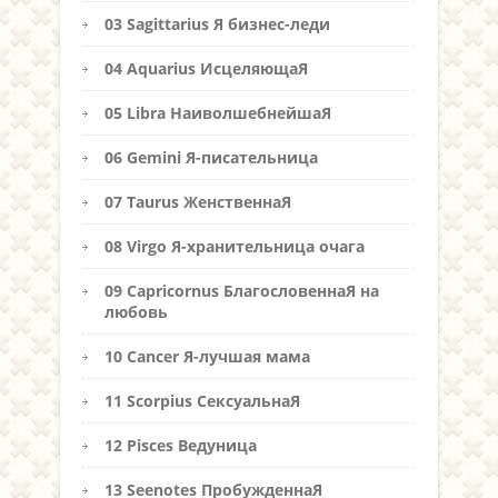
03 Sagittarius Я бизнес-леди
04 Aquarius ИсцеляющаЯ
05 Libra НаиволшебнейшаЯ
06 Gemini Я-писательница
07 Taurus ЖенственнаЯ
08 Virgo Я-хранительница очага
09 Capricornus БлагословеннаЯ на
любовь
10 Cancer Я-лучшая мама
11 Scorpius СексуальнаЯ
12 Pisces Ведуница
13 Seenotes ПробужденнаЯ