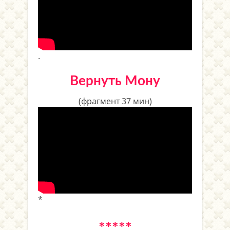
.
Вернуть Мону
(фрагмент 37 мин)
*
*****