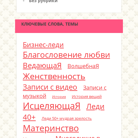
Без рубрики
КЛЮЧЕВЫЕ СЛОВА, ТЕМЫ
Бизнес-леди
Благословение любви
ВедающаЯ
ВолшебнаЯ
Женственность
Записи с видео
Записи с
музыкой
История вещей
История
ИсцеляющаЯ
Леди
40+
Леди 50+ мудрая зрелость
Материнство