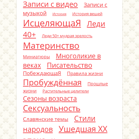
Записи с видео
Записи с
музыкой
История вещей
История
ИсцеляющаЯ
Леди
40+
Леди 50+ мудрая зрелость
Материнство
Многоликие в
Миниатюры
Писательство
веках
ПобеждающаЯ
Правила жизни
Пробуждённая
Прошлые
жизни
Растительные целители
Сезоны возраста
Сексуальность
Стили
Славянские темы
Ушедшая ХХ
народов