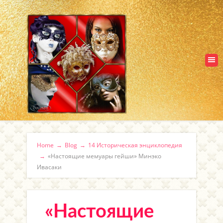
Home
→
Blog
→
14 Историческая энциклопедия
→
«Настоящие мемуары гейши» Минэко
Ивасаки
«Настоящие