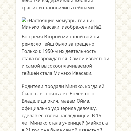
девочки выдерживали жесткий
график и становились гейшами.
Во время Второй мировой войны
ремесло гейш было запрещено.
Только к 1950-м их деятельность
стала возрождаться. Самой известной
и самой высокооплачиваемой
гейшей стала Минэко Ивасаки.
Родители продали Минэко, когда ей
было всего пять лет. Более того.
Владелица окия, мадам Ойма,
официально удочерила девочку,
сделав ее своей наследницей. В 15
лет Минэко стала ученицей (майко), а
в 21 год она была самой известной