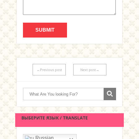
←Previous post
Next post→
ВЫБЕРИТЕ ЯЗЫК / TRANSLATE
Russian