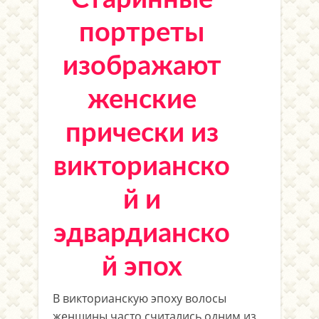
портреты
изображают
женские
прически из
викторианско
й и
эдвардианско
й эпох
В викторианскую эпоху волосы
женщины часто считались одним из