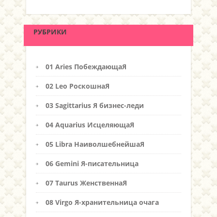
РУБРИКИ
01 Aries ПобеждающаЯ
02 Leo РоскошнаЯ
03 Sagittarius Я бизнес-леди
04 Aquarius ИсцеляющаЯ
05 Libra НаиволшебнейшаЯ
06 Gemini Я-писательница
07 Taurus ЖенственнаЯ
08 Virgo Я-хранительница очага