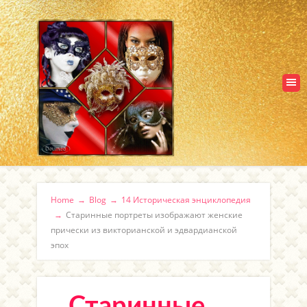
Home
→
Blog
→
14 Историческая энциклопедия
→
Старинные портреты изображают женские
прически из викторианской и эдвардианской
эпох
Старинные