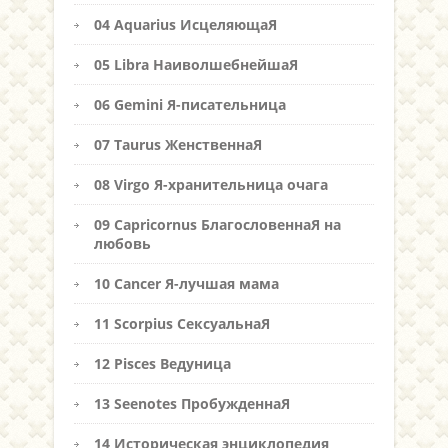
04 Aquarius ИсцеляющаЯ
05 Libra НаиволшебнейшаЯ
06 Gemini Я-писательница
07 Taurus ЖенственнаЯ
08 Virgo Я-хранительница очага
09 Capricornus БлагословеннаЯ на
любовь
10 Cancer Я-лучшая мама
11 Scorpius СексуальнаЯ
12 Pisces Ведуница
13 Seenotes ПробужденнаЯ
14 Историческая энциклопедия