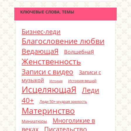
КЛЮЧЕВЫЕ СЛОВА, ТЕМЫ
Бизнес-леди
Благословение любви
ВедающаЯ
ВолшебнаЯ
Женственность
Записи с видео
Записи с
музыкой
История вещей
История
ИсцеляющаЯ
Леди
40+
Леди 50+ мудрая зрелость
Материнство
Многоликие в
Миниатюры
Писательство
веках