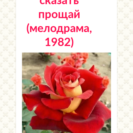
сказать
прощай
(мелодрама,
1982)