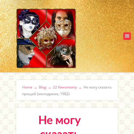
Home
→
Blog
→
22 Кинотеатр
→
Не могу сказать
прощай (мелодрама, 1982)
Не могу