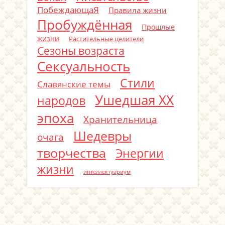
ПобеждающаЯ
Правила жизни
Пробуждённая
Прошлые
жизни
Растительные целители
Сезоны возраста
Сексуальность
Стили
Славянские темы
Ушедшая ХХ
народов
эпоха
Хранительница
Шедевры
очага
творчества
Энергии
жизни
интеллектуариум