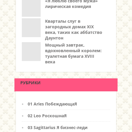
«Я люблю своего мужа»
лирическая комедия
Кварталы слуг в
загородных домах XIX
века, таких как аббатство
Даунтон
Мощный завтрак,
вдохновленный королем:
туалетная бумага XVIII
века
РУБРИКИ
01 Aries ПобеждающаЯ
02 Leo РоскошнаЯ
03 Sagittarius Я бизнес-леди