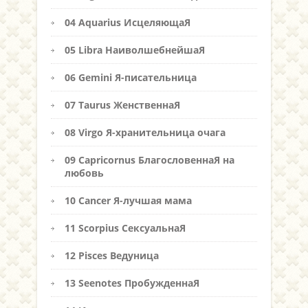
04 Aquarius ИсцеляющаЯ
05 Libra НаиволшебнейшаЯ
06 Gemini Я-писательница
07 Taurus ЖенственнаЯ
08 Virgo Я-хранительница очага
09 Capricornus БлагословеннаЯ на
любовь
10 Cancer Я-лучшая мама
11 Scorpius СексуальнаЯ
12 Pisces Ведуница
13 Seenotes ПробужденнаЯ