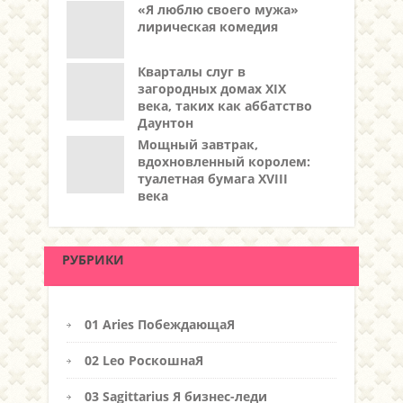
«Я люблю своего мужа»
лирическая комедия
Кварталы слуг в
загородных домах XIX
века, таких как аббатство
Даунтон
Мощный завтрак,
вдохновленный королем:
туалетная бумага XVIII
века
РУБРИКИ
01 Aries ПобеждающаЯ
02 Leo РоскошнаЯ
03 Sagittarius Я бизнес-леди