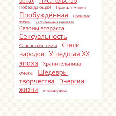
Писательство
веках
ПобеждающаЯ
Правила жизни
Пробуждённая
Прошлые
жизни
Растительные целители
Сезоны возраста
Сексуальность
Стили
Славянские темы
Ушедшая ХХ
народов
эпоха
Хранительница
Шедевры
очага
творчества
Энергии
жизни
интеллектуариум