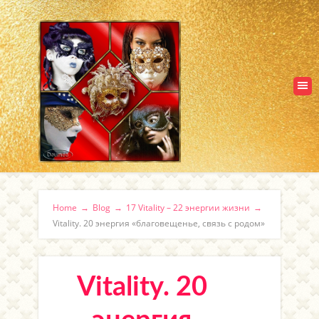
Home
→
Blog
→
17 Vitality – 22 энергии жизни
→
Vitality. 20 энергия «благовещенье, связь с родом»
Vitality. 20