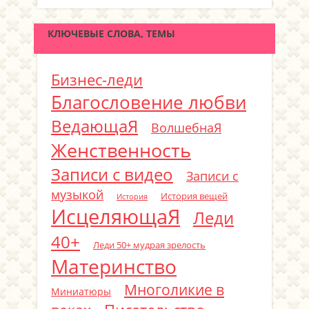
КЛЮЧЕВЫЕ СЛОВА, ТЕМЫ
Бизнес-леди
Благословение любви
ВедающаЯ
ВолшебнаЯ
Женственность
Записи с видео
Записи с
музыкой
История вещей
История
ИсцеляющаЯ
Леди
40+
Леди 50+ мудрая зрелость
Материнство
Многоликие в
Миниатюры