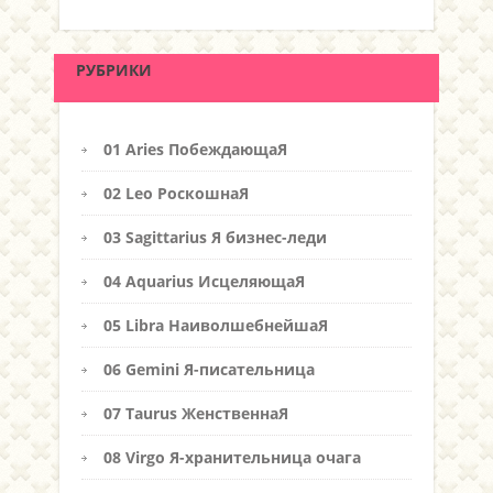
РУБРИКИ
01 Aries ПобеждающаЯ
02 Leo РоскошнаЯ
03 Sagittarius Я бизнес-леди
04 Aquarius ИсцеляющаЯ
05 Libra НаиволшебнейшаЯ
06 Gemini Я-писательница
07 Taurus ЖенственнаЯ
08 Virgo Я-хранительница очага