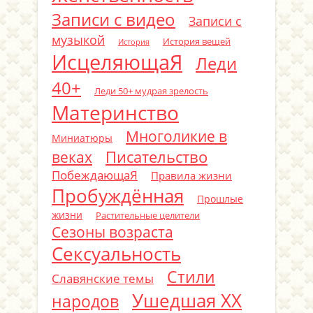
Записи с видео
Записи с
музыкой
История вещей
История
ИсцеляющаЯ
Леди
40+
Леди 50+ мудрая зрелость
Материнство
Многоликие в
Миниатюры
Писательство
веках
ПобеждающаЯ
Правила жизни
Пробуждённая
Прошлые
жизни
Растительные целители
Сезоны возраста
Сексуальность
Стили
Славянские темы
Ушедшая ХХ
народов