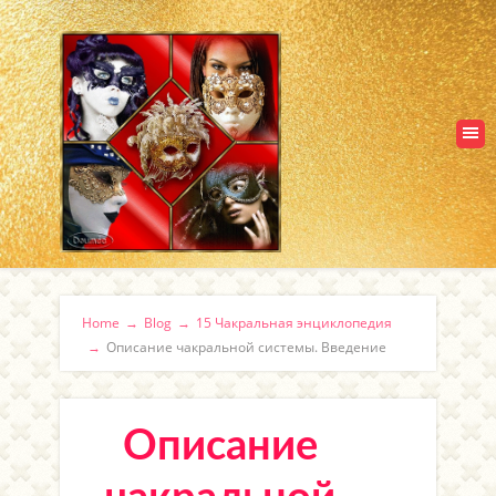
Home
→
Blog
→
15 Чакральная энциклопедия
→
Описание чакральной системы. Введение
Описание