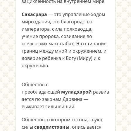
зацикленность на внутреннем мире.
Сахасрара
— это управление ходом
мироздания, это благородство
императора, сила полководца,
учение пророка, созидание во
вселенских масштабах. Это стирание
границ между мной и окружением, и
доверие ребенка к Богу (Миру) и к
окружению.
Общество с
преобладающей
муладхарой
развив
ается по законам Дарвина —
выживает сильнейший.
Общество, в котором господствуют
силы
свадхистханы
, описывается