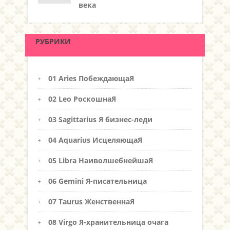
века
РУБРИКИ
01 Aries ПобеждающаЯ
02 Leo РоскошнаЯ
03 Sagittarius Я бизнес-леди
04 Aquarius ИсцеляющаЯ
05 Libra НаиволшебнейшаЯ
06 Gemini Я-писательница
07 Taurus ЖенственнаЯ
08 Virgo Я-хранительница очага