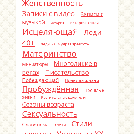
Женственность
Записи с видео
Записи с
музыкой
История вещей
История
ИсцеляющаЯ
Леди
40+
Леди 50+ мудрая зрелость
Материнство
Многоликие в
Миниатюры
Писательство
веках
ПобеждающаЯ
Правила жизни
Пробуждённая
Прошлые
жизни
Растительные целители
Сезоны возраста
Сексуальность
Стили
Славянские темы
Ушедшая ХХ