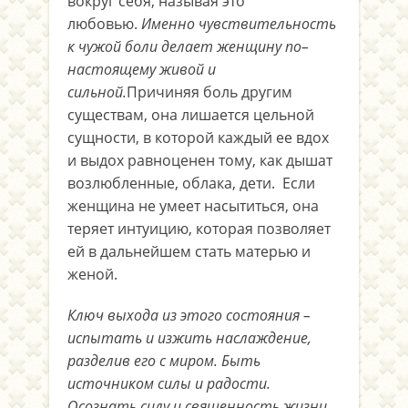
вокруг себя, называя это
любовью.
Именно чувствительность
к чужой боли делает женщину по–
настоящему живой и
сильной.
Причиняя боль другим
существам, она лишается цельной
сущности, в которой каждый ее вдох
и выдох равноценен тому, как дышат
возлюбленные, облака, дети. Если
женщина не умеет насытиться, она
теряет интуицию, которая позволяет
ей в дальнейшем стать матерью и
женой.
Ключ выхода из этого состояния –
испытать и изжить наслаждение,
разделив его с миром. Быть
источником силы и радости.
Осознать силу и священность жизни.