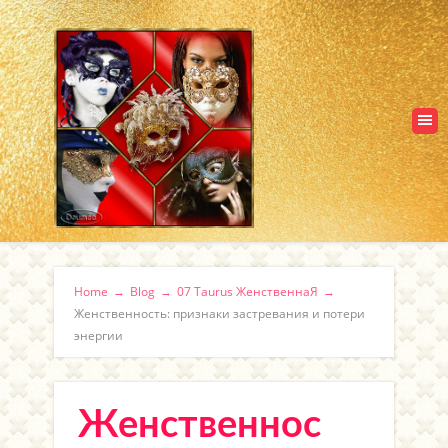
Home
→
Blog
→
07 Taurus ЖенственнаЯ
→
Женственность: признаки застревания и потери
энергии
Женственнос