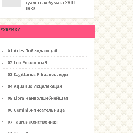
туалетная бумага XVIII
века
РУБРИКИ
01 Aries ПобеждающаЯ
02 Leo РоскошнаЯ
03 Sagittarius Я бизнес-леди
04 Aquarius ИсцеляющаЯ
05 Libra НаиволшебнейшаЯ
06 Gemini Я-писательница
07 Taurus ЖенственнаЯ