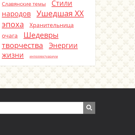
Стили
Славянские темы
Ушедшая ХХ
народов
эпоха
Хранительница
Шедевры
очага
творчества
Энергии
жизни
интеллектуариум