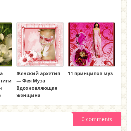
а
Женский архетип
11 принципов муз
книги
— Фея Муза
н
Вдохновляющая
)
женщина
0 comments