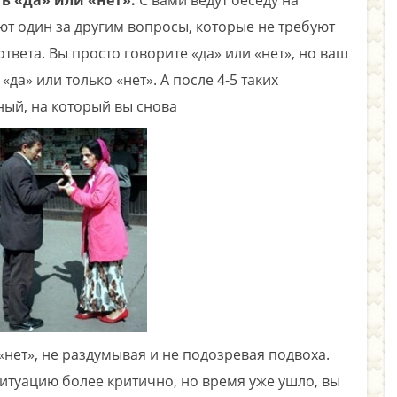
ь «да» или «нет».
С вами ведут беседу на
т один за другим вопросы, которые не требуют
вета. Вы просто говорите «да» или «нет», но ваш
«да» или только «нет». А после 4-5 таких
ный, на который вы снова
нет», не раздумывая и не подозревая подвоха.
итуацию более критично, но время уже ушло, вы