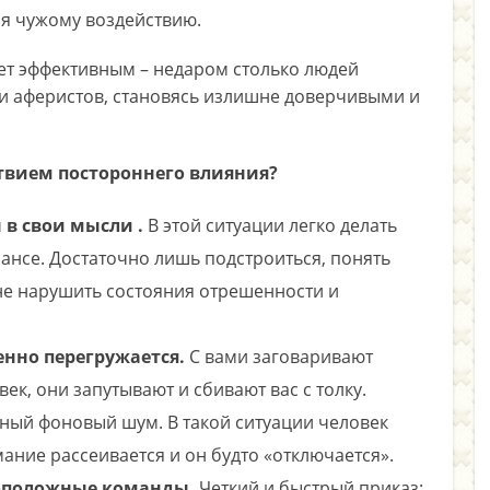
ся чужому воздействию.
ает эффективным – недаром столько людей
 аферистов, становясь излишне доверчивыми и
твием постороннего влияния?
 в свои мысли .
В этой ситуации легко делать
рансе. Достаточно лишь подстроиться, понять
не нарушить состояния отрешенности и
нно перегружается.
С вами заговаривают
к, они запутывают и сбивают вас с толку.
ный фоновый шум. В такой ситуации человек
ание рассеивается и он будто «отключается».
воположные команды.
Четкий и быстрый приказ: