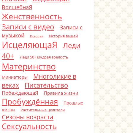
ВолшебнаЯ
Женственность
Записи с видео
Записи с
музыкой
История вещей
История
ИсцеляющаЯ
Леди
40+
Леди 50+ мудрая зрелость
Материнство
Многоликие в
Миниатюры
Писательство
веках
ПобеждающаЯ
Правила жизни
Пробуждённая
Прошлые
жизни
Растительные целители
Сезоны возраста
Сексуальность