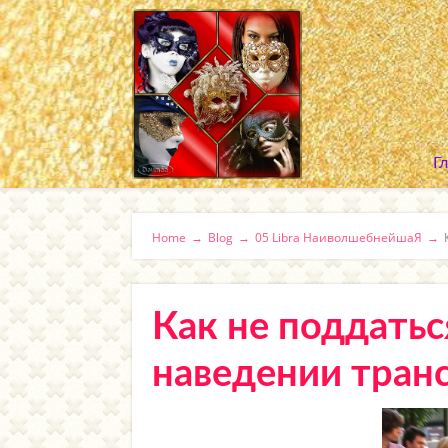
Г
Home
→
Blog
→
05 Libra НаиволшебнейшаЯ
→
Как не поддатьс
наведении транс