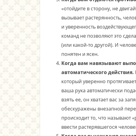
«отойдите в сторону, не двигай
вызывает растерянность, челов
и уверенность воздействующег
команд не позволяют это сдела
(или какой-то другой). И челов
понятен и ясен.
Когда вам навязывают выпо
автоматического действия.
который уверенно протягивает 
ваша рука автоматически подае
взять ее, он хватает вас за за
обескуражены внезапной пере
происходит то, что называют 
ввести растерявшегося челове