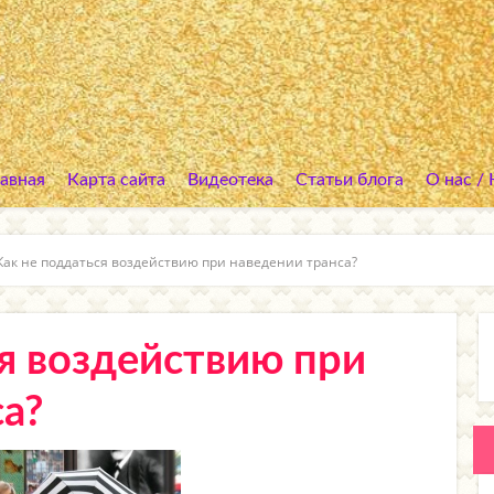
лавная
Карта сайта
Видеотека
Статьи блога
О нас /
Как не поддаться воздействию при наведении транса?
я воздействию при
а?