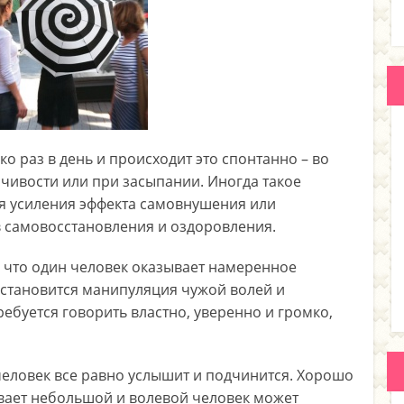
ко раз в день и происходит это спонтанно – во
мчивости или при засыпании. Иногда такое
ля усиления эффекта самовнушения или
в самовосстановления и оздоровления.
о, что один человек оказывает намеренное
ю становится манипуляция чужой волей и
ребуется говорить властно, уверенно и громко,
 человек все равно услышит и подчинится. Хорошо
ывает небольшой и волевой человек может