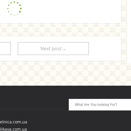
Next post→
telnica.com.ua
likaya.com.ua