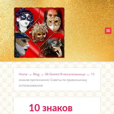
Home
→
Blog
→
06 Gemini Я-писательница
→
10
знаков препинания: Советы по правильному
использованию
10 знаков