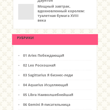
Даунтон
Мощный завтрак,
вдохновленный королем:
туалетная бумага XVIII
века
РУБРИКИ
01 Aries ПобеждающаЯ
02 Leo РоскошнаЯ
03 Sagittarius Я бизнес-леди
04 Aquarius ИсцеляющаЯ
05 Libra НаиволшебнейшаЯ
06 Gemini Я-писательница