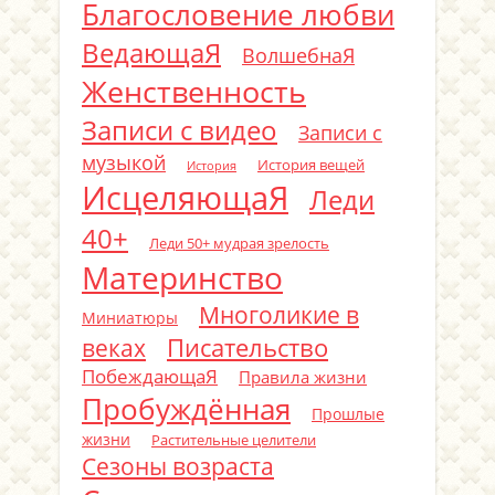
Благословение любви
ВедающаЯ
ВолшебнаЯ
Женственность
Записи с видео
Записи с
музыкой
История вещей
История
ИсцеляющаЯ
Леди
40+
Леди 50+ мудрая зрелость
Материнство
Многоликие в
Миниатюры
Писательство
веках
ПобеждающаЯ
Правила жизни
Пробуждённая
Прошлые
жизни
Растительные целители
Сезоны возраста