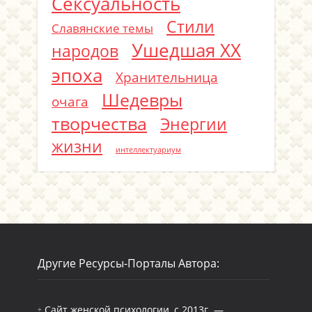
Сексуальность
Стили
Славянские темы
Ушедшая ХХ
народов
эпоха
Хранительница
Шедевры
очага
творчества
Энергии
жизни
интеллектуариум
Другие Ресурсы-Порталы Автора:
Сайт женской психологии, с 2013г. —