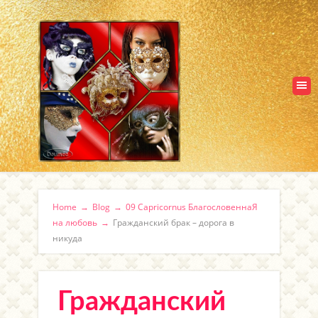
Home
→
Blog
→
09 Capricornus БлагословеннаЯ
на любовь
→
Гражданский брак – дорога в
никуда
Гражданский