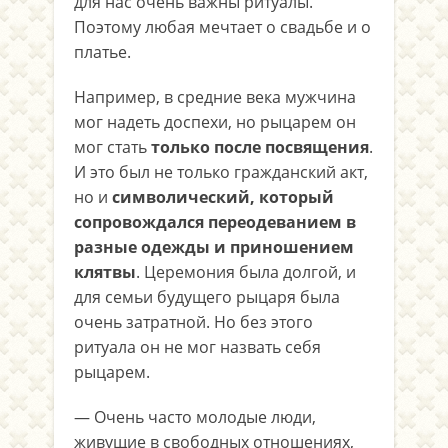
для нас очень важны ритуалы.
Поэтому любая мечтает о свадьбе и о
платье.
Например, в средние века мужчина
мог надеть доспехи, но рыцарем он
мог стать
только после посвящения
.
И это был не только гражданский акт,
но и
символический, который
сопровождался переодеванием в
разные одежды и приношением
клятвы
. Церемония была долгой, и
для семьи будущего рыцаря была
очень затратной. Но без этого
ритуала он не мог назвать себя
рыцарем.
— Очень часто молодые люди,
живущие в свободных отношениях,