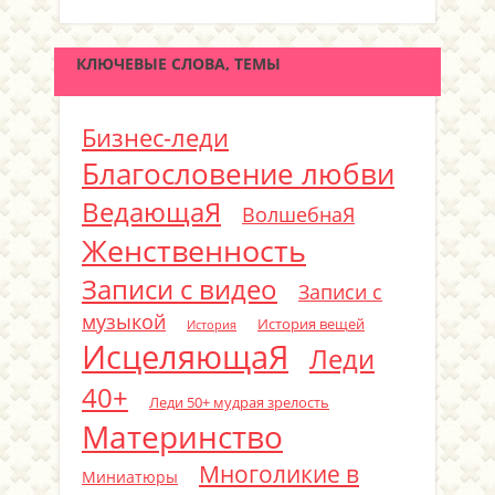
КЛЮЧЕВЫЕ СЛОВА, ТЕМЫ
Бизнес-леди
Благословение любви
ВедающаЯ
ВолшебнаЯ
Женственность
Записи с видео
Записи с
музыкой
История вещей
История
ИсцеляющаЯ
Леди
40+
Леди 50+ мудрая зрелость
Материнство
Многоликие в
Миниатюры