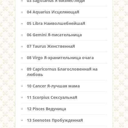
03 Sagittarius Я бизнес-леди
04 Aquarius ИсцеляющаЯ
05 Libra НаиволшебнейшаЯ
06 Gemini Я-писательница
07 Taurus ЖенственнаЯ
08 Virgo Я-хранительница очага
09 Capricornus БлагословеннаЯ на
любовь
10 Cancer Я-лучшая мама
11 Scorpius СексуальнаЯ
12 Pisces Ведуница
13 Seenotes ПробужденнаЯ