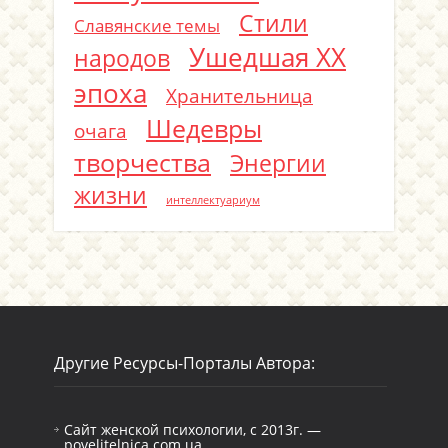
Стили
Славянские темы
Ушедшая ХХ
народов
эпоха
Хранительница
Шедевры
очага
творчества
Энергии
жизни
интеллектуариум
Другие Ресурсы-Порталы Автора:
Сайт женской психологии, с 2013г. —
povelitelnica.com.ua