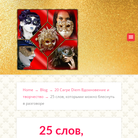
Home
→
Blog
→
20 Carpe Diem Вдохновение и
творчество
→
25 слов, которыми можно блеснуть
в разговоре
25 слов,