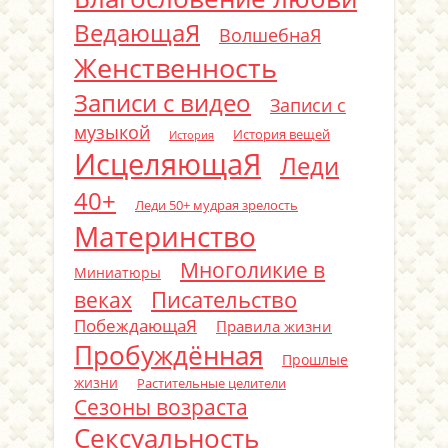
ВедающаЯ
ВолшебнаЯ
Женственность
Записи с видео
Записи с
музыкой
История вещей
История
ИсцеляющаЯ
Леди
40+
Леди 50+ мудрая зрелость
Материнство
Многоликие в
Миниатюры
Писательство
веках
ПобеждающаЯ
Правила жизни
Пробуждённая
Прошлые
жизни
Растительные целители
Сезоны возраста
Сексуальность