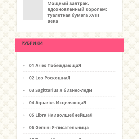
Мощный завтрак,
вдохновленный королем:
туалетная бумага XVIII
века
РУБРИКИ
01 Aries ПобеждающаЯ
02 Leo РоскошнаЯ
03 Sagittarius Я бизнес-леди
04 Aquarius ИсцеляющаЯ
05 Libra НаиволшебнейшаЯ
06 Gemini Я-писательница