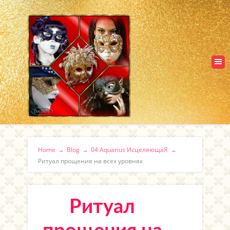
Home
→
Blog
→
04 Aquarius ИсцеляющаЯ
→
Ритуал прощения на всех уровнях
Ритуал