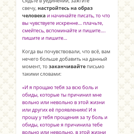
Сядьте в уединении, зажгите
свечу,
настройтесь на образ
человека
и начинайте писать, то что
вы чувствуете искренне… плачьте,
смейтесь, вспоминайте и пишите….
пишите и пишите…
Когда вы почувствовали, что всё, вам
нечего больше добавить на данный
момент, то
заканчивайте
письмо
такими словами:
«И я прощаю тебя за всю боль и
обиды, которые ты причинил мне
вольно или невольно в этой жизни
или других её проявлениях! И я
прошу у тебя прощения за ту боль и
обиды, которые я причинила тебе
вольно или невольно, в этой жизни