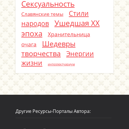
Сексуальность
Стили
Славянские темы
Ушедшая ХХ
народов
эпоха
Хранительница
Шедевры
очага
творчества
Энергии
жизни
интеллектуариум
Другие Ресурсы-Порталы Автора: