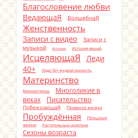
Благословение любви
ВедающаЯ
ВолшебнаЯ
Женственность
Записи с видео
Записи с
музыкой
История вещей
История
ИсцеляющаЯ
Леди
40+
Леди 50+ мудрая зрелость
Материнство
Многоликие в
Миниатюры
Писательство
веках
ПобеждающаЯ
Правила жизни
Пробуждённая
Прошлые
жизни
Растительные целители
Сезоны возраста