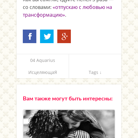
со словами:
«отпускаю с любовью на
трансформацию»
.
04 Aquarius
ИсцеляющаЯ
Tags ↓
Вам также могут быть интересны: