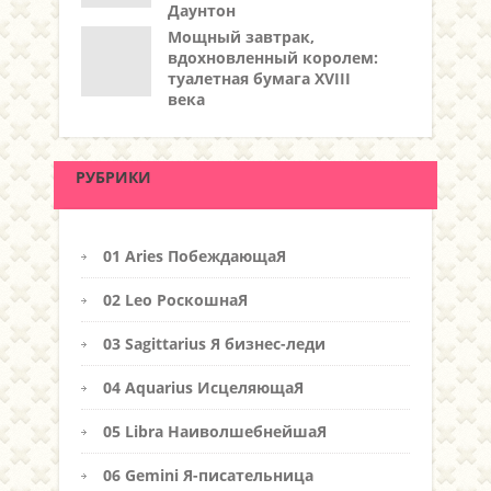
Даунтон
Мощный завтрак,
вдохновленный королем:
туалетная бумага XVIII
века
РУБРИКИ
01 Aries ПобеждающаЯ
02 Leo РоскошнаЯ
03 Sagittarius Я бизнес-леди
04 Aquarius ИсцеляющаЯ
05 Libra НаиволшебнейшаЯ
06 Gemini Я-писательница