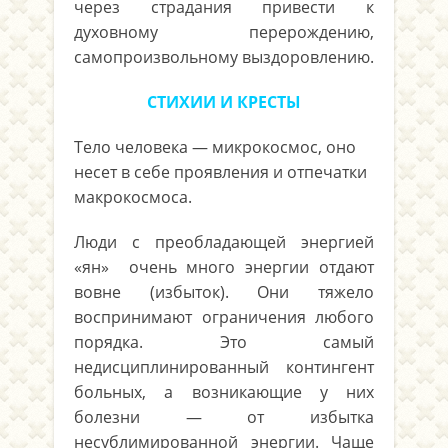
через страдания привести к
духовному перерождению,
самопроизвольному выздоровлению.
СТИХИИ И КРЕСТЫ
Тело человека — микрокосмос, оно
несет в себе проявления и от­печатки
макрокосмоса.
Люди с преобладающей энергией
«ян» очень много энергии отда­ют
вовне (избыток). Они тяжело
воспринимают ограниче­ния любого
порядка. Это самый
недисциплинированный контингент
больных, а возникающие у них
болезни — от избытка
несублимированной энергии. Чаще