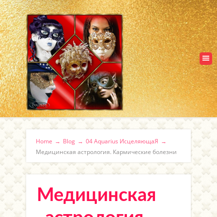
Home
→
Blog
→
04 Aquarius ИсцеляющаЯ
→
Медицинская астрология. Кармические болезни
Медицинская