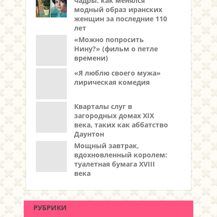
чадры: как менялся
модный образ иранских
женщин за последние 110
лет
«Можно попросить
Нину?» (фильм о петле
времени)
«Я люблю своего мужа»
лирическая комедия
Кварталы слуг в
загородных домах XIX
века, таких как аббатство
Даунтон
Мощный завтрак,
вдохновленный королем:
туалетная бумага XVIII
века
РУБРИКИ