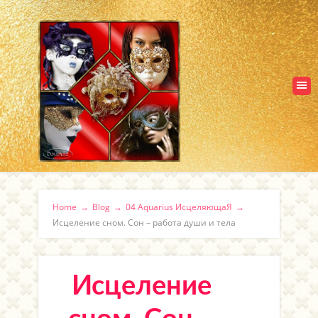
Home
→
Blog
→
04 Aquarius ИсцеляющаЯ
→
Исцеление сном. Сон – работа души и тела
Исцеление