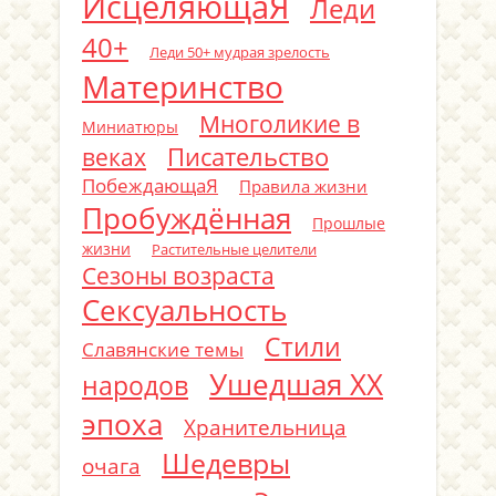
ИсцеляющаЯ
Леди
40+
Леди 50+ мудрая зрелость
Материнство
Многоликие в
Миниатюры
Писательство
веках
ПобеждающаЯ
Правила жизни
Пробуждённая
Прошлые
жизни
Растительные целители
Сезоны возраста
Сексуальность
Стили
Славянские темы
Ушедшая ХХ
народов
эпоха
Хранительница
Шедевры
очага