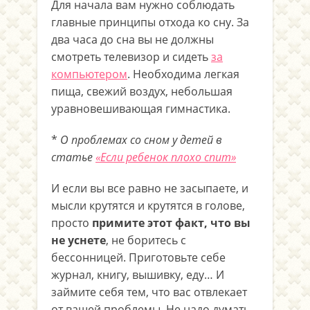
Для начала вам нужно соблюдать
главные принципы отхода ко сну. За
два часа до сна вы не должны
смотреть телевизор и сидеть
за
компьютером
. Необходима легкая
пища, свежий воздух, небольшая
уравновешивающая гимнастика.
*
О проблемах со сном у детей в
статье
«Если ребенок плохо спит»
И если вы все равно не засыпаете, и
мысли крутятся и крутятся в голове,
просто
примите этот факт, что вы
не уснете
, не боритесь с
бессонницей. Приготовьте себе
журнал, книгу, вышивку, еду… И
займите себя тем, что вас отвлекает
от вашей проблемы. Не надо думать,