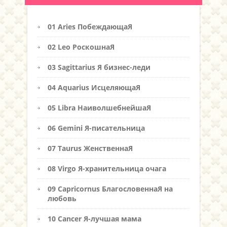
01 Aries ПобеждающаЯ
02 Leo РоскошнаЯ
03 Sagittarius Я бизнес-леди
04 Aquarius ИсцеляющаЯ
05 Libra НаиволшебнейшаЯ
06 Gemini Я-писательница
07 Taurus ЖенственнаЯ
08 Virgo Я-хранительница очага
09 Capricornus БлагословеннаЯ на
любовь
10 Cancer Я-лучшая мама