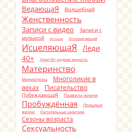
ВедающаЯ
ВолшебнаЯ
Женственность
Записи с видео
Записи с
музыкой
История вещей
История
ИсцеляющаЯ
Леди
40+
Леди 50+ мудрая зрелость
Материнство
Многоликие в
Миниатюры
Писательство
веках
ПобеждающаЯ
Правила жизни
Пробуждённая
Прошлые
жизни
Растительные целители
Сезоны возраста
Сексуальность