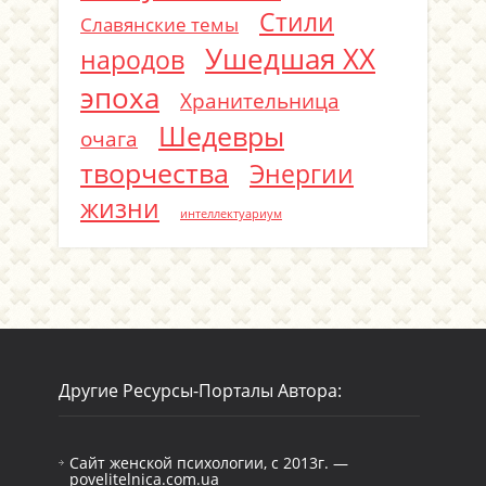
Стили
Славянские темы
Ушедшая ХХ
народов
эпоха
Хранительница
Шедевры
очага
творчества
Энергии
жизни
интеллектуариум
Другие Ресурсы-Порталы Автора:
Сайт женской психологии, с 2013г. —
povelitelnica.com.ua