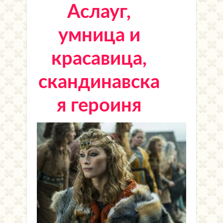
Аслауг,
умница и
красавица,
скандинавска
я героиня