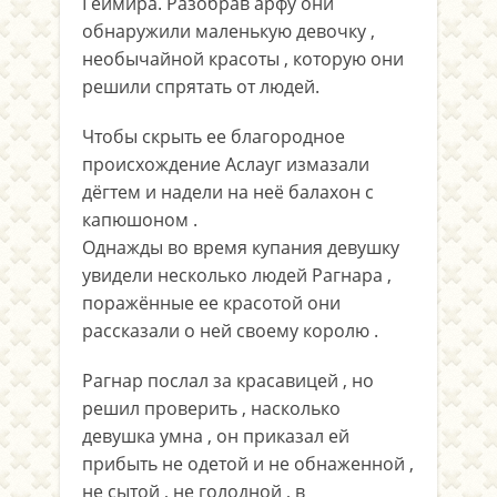
Геймира. Разобрав арфу они
обнаружили маленькую девочку ,
необычайной красоты , которую они
решили спрятать от людей.
Чтобы скрыть ее благородное
происхождение Аслауг измазали
дёгтем и надели на неё балахон с
капюшоном .
Однажды во время купания девушку
увидели несколько людей Рагнара ,
поражённые ее красотой они
рассказали о ней своему королю .
Рагнар послал за красавицей , но
решил проверить , насколько
девушка умна , он приказал ей
прибыть не одетой и не обнаженной ,
не сытой , не голодной , в