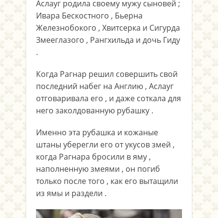
Аслауг родила своему мужу сыновей ;
Ивара Бескостного , Бьерна
Железнобокого , Хвитсерка и Сигурда
Змееглазого , Рангхильда и дочь Гиду
.
Когда Рагнар решил совершить свой
последний набег на Англию , Аслауг
отговаривала его , и даже соткала для
него заколдованную рубашку .
Именно эта рубашка и кожаные
штаны уберегли его от укусов змей ,
когда Рагнара бросили в яму ,
наполненную змеями , он погиб
только после того , как его вытащили
из ямы и раздели .