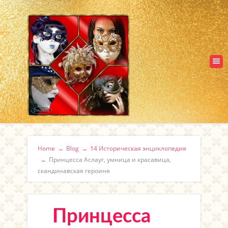
Home
→
Blog
→
14 Историческая энциклопедия
→
Принцесса Аслауг, умница и красавица,
скандинавская героиня
Принцесса