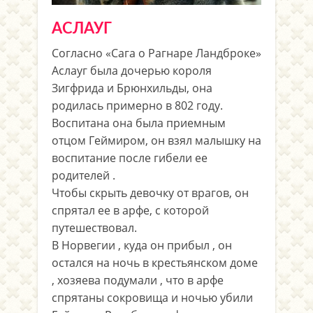
АСЛАУГ
Согласно «Сага о Рагнаре Ландброке»
Аслауг была дочерью короля
Зигфрида и Брюнхильды, она
родилась примерно в 802 году.
Воспитана она была приемным
отцом Геймиром, он взял малышку на
воспитание после гибели ее
родителей .
Чтобы скрыть девочку от врагов, он
спрятал ее в арфе, с которой
путешествовал.
В Норвегии , куда он прибыл , он
остался на ночь в крестьянском доме
, хозяева подумали , что в арфе
спрятаны сокровища и ночью убили