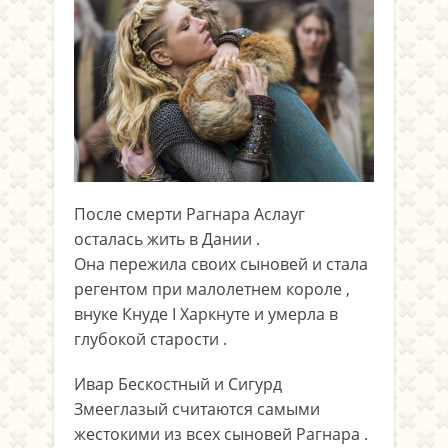
После смерти Рагнара Аслауг
осталась жить в Дании .
Она пережила своих сыновей и стала
регентом при малолетнем короле ,
внуке Кнуде I Харкнуте и умерла в
глубокой старости .
Ивар Бескостный и Сигурд
Змееглазый считаются самыми
жестокими из всех сыновей Рагнара .