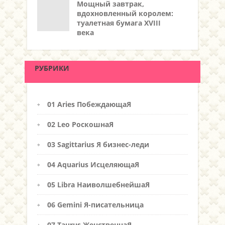
Мощный завтрак,
вдохновленный королем:
туалетная бумага XVIII
века
РУБРИКИ
01 Aries ПобеждающаЯ
02 Leo РоскошнаЯ
03 Sagittarius Я бизнес-леди
04 Aquarius ИсцеляющаЯ
05 Libra НаиволшебнейшаЯ
06 Gemini Я-писательница
07 Taurus ЖенственнаЯ