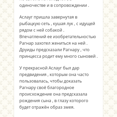
одиночестве и в сопровождении .
Аслауг пришла завернутая в
рыбацкую сеть , кушая лук , с идущей
рядом с ней собакой .
Впечатлений ее изобретательностью
Рагнар захотел жениться на ней .
Друиды предсказали Рагнару , что
принцесса родит ему много сыновей .
У прекрасной Аслауг был дар
предвидения , которым она часто
пользовалась, чтобы доказать
Рагнару своё благородное
происхождение она предсказала
рождения сына , в глазу которого
будет отражён образ змея.