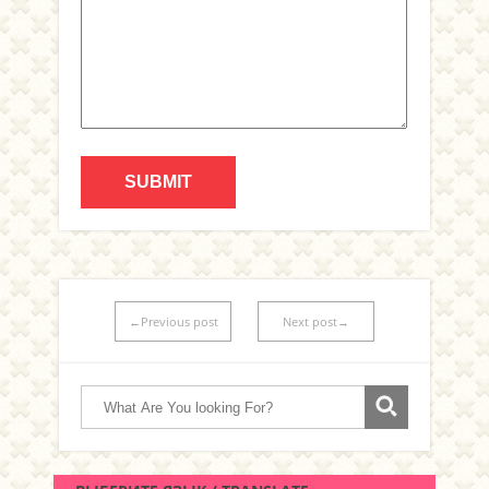
←Previous post
Next post→