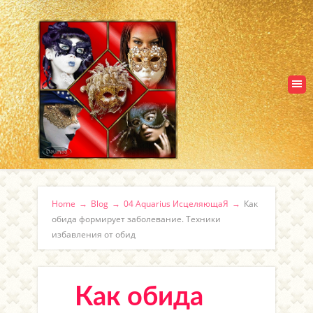
Home
→
Blog
→
04 Aquarius ИсцеляющаЯ
→
Как
обида формирует заболевание. Техники
избавления от обид
Как обида