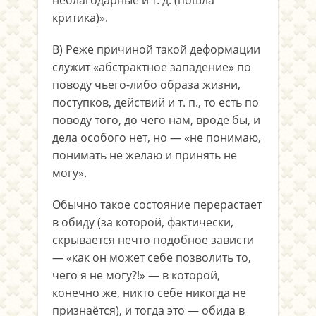
неблагодарные и т. д. (пошла
критика)».
B) Реже причиной такой деформации
служит «абстрактное западение» по
поводу чьего-либо образа жизни,
поступков, действий и т. п., то есть по
поводу того, до чего нам, вроде бы, и
дела особого нет, но — «не понимаю,
понимать не желаю и принять не
могу».
Обычно такое состояние перерастает
в обиду (за которой, фактически,
скрывается нечто подобное зависти
— «как он может себе позволить то,
чего я не могу?!» — в которой,
конечно же, никто себе никогда не
признаётся), и тогда это — обида в