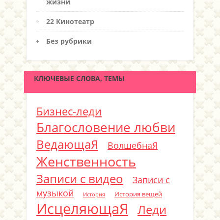
жизни
22 Кинотеатр
Без рубрики
КЛЮЧЕВЫЕ СЛОВА, ТЕМЫ
Бизнес-леди
Благословение любви
ВедающаЯ
ВолшебнаЯ
Женственность
Записи с видео
Записи с
музыкой
История вещей
История
ИсцеляющаЯ
Леди