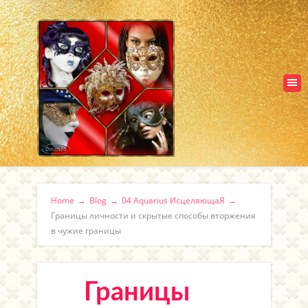
Home
→
Blog
→
04 Aquarius ИсцеляющаЯ
→
Границы личности и скрытые способы вторжения
в чужие границы
Границы