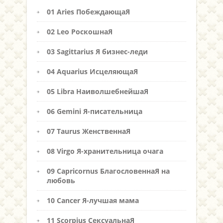
01 Aries ПобеждающаЯ
02 Leo РоскошнаЯ
03 Sagittarius Я бизнес-леди
04 Aquarius ИсцеляющаЯ
05 Libra НаиволшебнейшаЯ
06 Gemini Я-писательница
07 Taurus ЖенственнаЯ
08 Virgo Я-хранительница очага
09 Capricornus БлагословеннаЯ на
любовь
10 Cancer Я-лучшая мама
11 Scorpius СексуальнаЯ