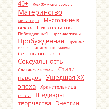
40+
Леди 50+ мудрая зрелость
Материнство
Многоликие в
Миниатюры
Писательство
веках
ПобеждающаЯ
Правила жизни
Пробуждённая
Прошлые
жизни
Растительные целители
Сезоны возраста
Сексуальность
Стили
Славянские темы
Ушедшая ХХ
народов
эпоха
Хранительница
Шедевры
очага
творчества
Энергии