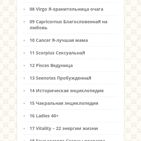
08 Virgo Я-хранительница очага
09 Capricornus БлагословеннаЯ на
любовь
10 Cancer Я-лучшая мама
11 Scorpius СексуальнаЯ
12 Pisces Ведуница
13 Seenotes ПробужденнаЯ
14 Историческая энциклопедия
15 Чакральная энциклопедия
16 Ladies 40+
17 Vitality – 22 энергии жизни
18 Four seasons Сезоны возраста