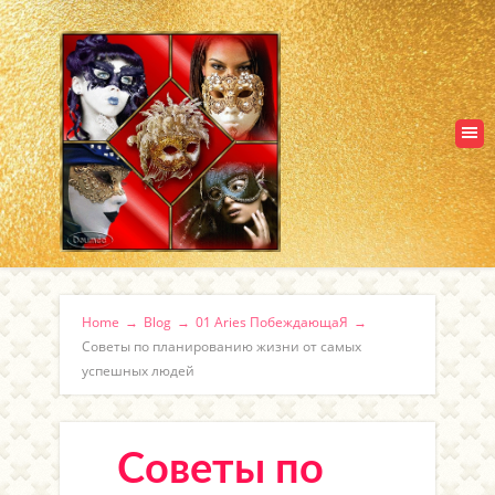
Home
→
Blog
→
01 Aries ПобеждающаЯ
→
Советы по планированию жизни от самых
успешных людей
Советы по