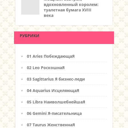
вдохновленный королем:
туалетная бумага XVIII
века
РУБРИКИ
01 Aries ПобеждающаЯ
02 Leo РоскошнаЯ
03 Sagittarius Я бизнес-леди
04 Aquarius ИсцеляющаЯ
05 Libra НаиволшебнейшаЯ
06 Gemini Я-писательница
07 Taurus ЖенственнаЯ