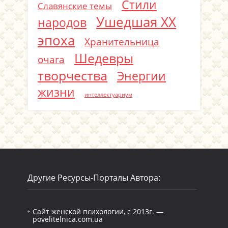
Стили
Славянские темы
Ушедшая ХХ
народов
эпоха
Хранительница
Шедевры
очага
творчества
Энергии
жизни
интеллектуариум
Другие Ресурсы-Порталы Автора:
Сайт женской психологии, с 2013г. —
povelitelnica.com.ua