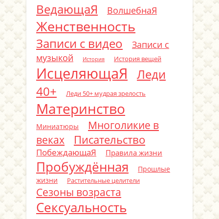
ВедающаЯ
ВолшебнаЯ
Женственность
Записи с видео
Записи с
музыкой
История вещей
История
ИсцеляющаЯ
Леди
40+
Леди 50+ мудрая зрелость
Материнство
Многоликие в
Миниатюры
Писательство
веках
ПобеждающаЯ
Правила жизни
Пробуждённая
Прошлые
жизни
Растительные целители
Сезоны возраста
Сексуальность