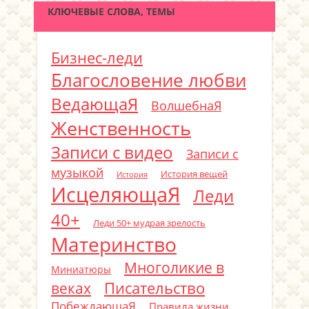
КЛЮЧЕВЫЕ СЛОВА, ТЕМЫ
Бизнес-леди
Благословение любви
ВедающаЯ
ВолшебнаЯ
Женственность
Записи с видео
Записи с
музыкой
История вещей
История
ИсцеляющаЯ
Леди
40+
Леди 50+ мудрая зрелость
Материнство
Многоликие в
Миниатюры
Писательство
веках
ПобеждающаЯ
Правила жизни