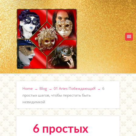
Home
→
Blog
→
01 Aries ПобеждающаЯ
→
6
простых шагов, чтобы перестать быть
невидимкой
6 простых