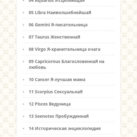
04 Aquarius ИсцеляющаЯ
05 Libra НаиволшебнейшаЯ
06 Gemini Я-писательница
07 Taurus ЖенственнаЯ
08 Virgo Я-хранительница очага
09 Capricornus БлагословеннаЯ на
любовь
10 Cancer Я-лучшая мама
11 Scorpius СексуальнаЯ
12 Pisces Ведуница
13 Seenotes ПробужденнаЯ
14 Историческая энциклопедия