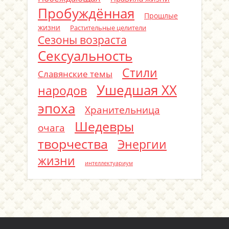
Пробуждённая
Прошлые
жизни
Растительные целители
Сезоны возраста
Сексуальность
Стили
Славянские темы
Ушедшая ХХ
народов
эпоха
Хранительница
Шедевры
очага
творчества
Энергии
жизни
интеллектуариум