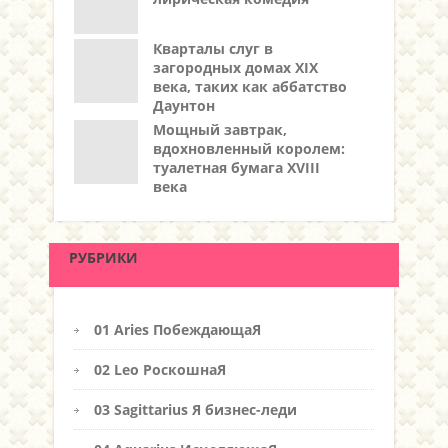
Кварталы слуг в
загородных домах XIX
века, таких как аббатство
Даунтон
Мощный завтрак,
вдохновленный королем:
туалетная бумага XVIII
века
РУБРИКИ
01 Aries ПобеждающаЯ
02 Leo РоскошнаЯ
03 Sagittarius Я бизнес-леди