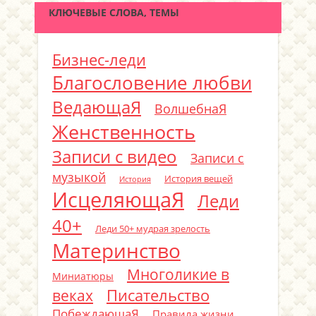
КЛЮЧЕВЫЕ СЛОВА, ТЕМЫ
Бизнес-леди
Благословение любви
ВедающаЯ
ВолшебнаЯ
Женственность
Записи с видео
Записи с
музыкой
История вещей
История
ИсцеляющаЯ
Леди
40+
Леди 50+ мудрая зрелость
Материнство
Многоликие в
Миниатюры
Писательство
веках
ПобеждающаЯ
Правила жизни