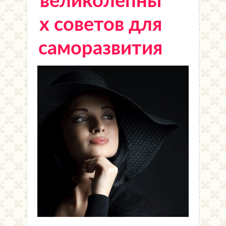
великолепны
х советов для
саморазвития