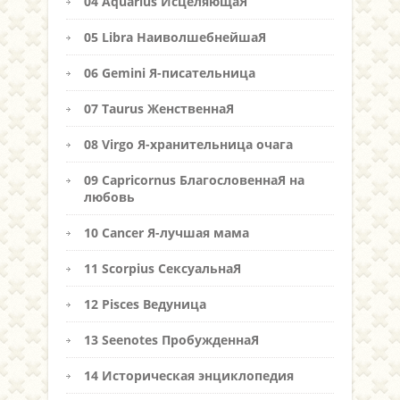
04 Aquarius ИсцеляющаЯ
05 Libra НаиволшебнейшаЯ
06 Gemini Я-писательница
07 Taurus ЖенственнаЯ
08 Virgo Я-хранительница очага
09 Capricornus БлагословеннаЯ на
любовь
10 Cancer Я-лучшая мама
11 Scorpius СексуальнаЯ
12 Pisces Ведуница
13 Seenotes ПробужденнаЯ
14 Историческая энциклопедия